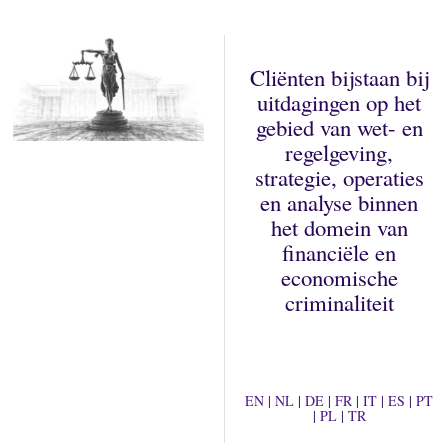
Cliënten bijstaan bij
uitdagingen op het
gebied van wet- en
regelgeving,
strategie, operaties
en analyse binnen
het domein van
financiële en
economische
criminaliteit
EN
|
NL
|
DE
|
FR
|
IT
|
ES
|
PT
|
PL
|
TR