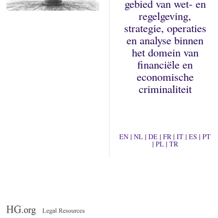
gebied van wet- en
regelgeving,
strategie, operaties
en analyse binnen
het domein van
financiële en
economische
criminaliteit
EN
|
NL
|
DE
|
FR
|
IT
|
ES
|
PT
|
PL
|
TR