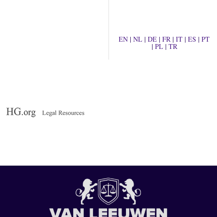
EN
|
NL
|
DE
|
FR
|
IT
|
ES
|
PT
|
PL
|
TR