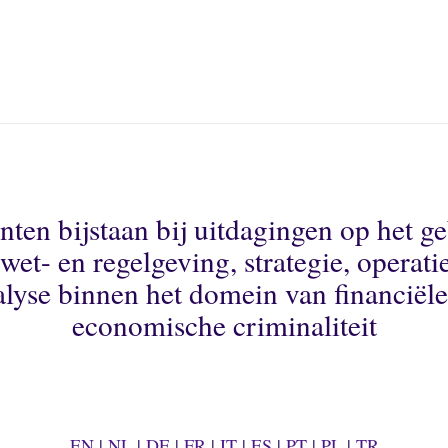
nten bijstaan bij uitdagingen op het g
wet- en regelgeving, strategie, operati
alyse binnen het domein van financiële
economische criminaliteit
EN
|
NL
|
DE
|
FR
|
IT
|
ES
|
PT
|
PL
|
TR