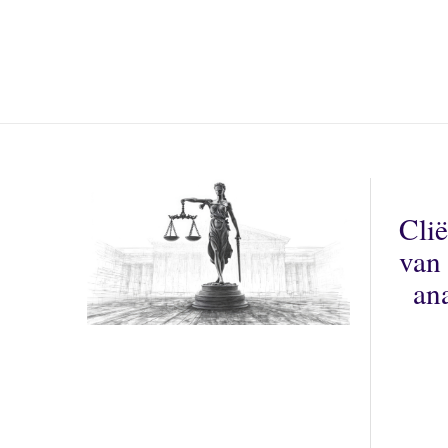
Clië
van 
an