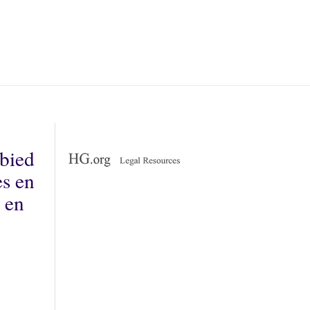
ebied
es en
 en