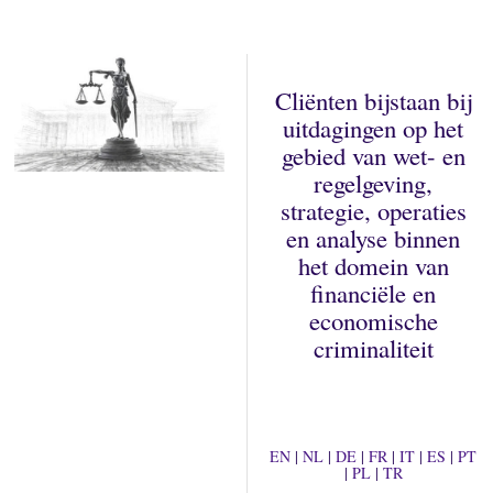
Cliënten bijstaan bij
uitdagingen op het
gebied van wet- en
regelgeving,
strategie, operaties
en analyse binnen
het domein van
financiële en
economische
criminaliteit
EN
|
NL
|
DE
|
FR
|
IT
|
ES
|
PT
|
PL
|
TR