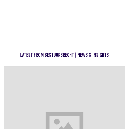
PREVIOUS STORY
NEXT STORY
Ondernemingsvergunning
Bus-/Trambaanontheffing
(KIWA)
LATEST FROM BESTUURSRECHT | NEWS & INSIGHTS