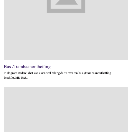
Bus-/Trambaanontheffing
In de grote steden is het van essentïeel belang dat u over een bus-/trambaanontheffing
beschikt. MR. BAS…