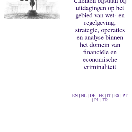
Cliënten bijstaan bij
uitdagingen op het
gebied van wet- en
regelgeving,
strategie, operaties
en analyse binnen
het domein van
financiële en
economische
criminaliteit
EN
|
NL
|
DE
|
FR
|
IT
|
ES
|
PT
|
PL
|
TR