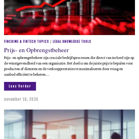
5
FINCRIME & FINTECH TOPICS
/
LEGAL KNOWLEDGE TOOLS
Prijs- en Opbrengstbeheer
Prijs- en opbrengstbeheer zijn cruciale bedrijfsprocessen die direct van invloed zijn op
de winstgevendheid van een organisatie. Het doel is om de juiste prijs te bepalen voor
producten of diensten en de verkoopprestaties te maximaliseren door vraag en
aanbod efficiënt te beheren.…
Lees Verder
november 16, 2024
m
e
i
1
9
,
2
0