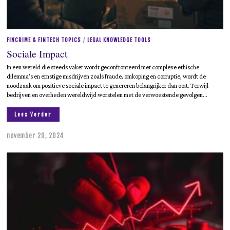
0
2
4
FINCRIME & FINTECH TOPICS
/
LEGAL KNOWLEDGE TOOLS
Sociale Impact
In een wereld die steeds vaker wordt geconfronteerd met complexe ethische
dilemma’s en ernstige misdrijven zoals fraude, omkoping en corruptie, wordt de
noodzaak om positieve sociale impact te genereren belangrijker dan ooit. Terwijl
bedrijven en overheden wereldwijd worstelen met de verwoestende gevolgen…
Lees Verder
november 20, 2024
m
e
i
1
9
,
2
0
2
5