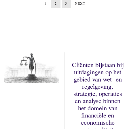
1
1
2
3
NEXT
9
,
2
0
2
5
Cliënten bijstaan bij
uitdagingen op het
gebied van wet- en
regelgeving,
strategie, operaties
en analyse binnen
het domein van
financiële en
economische