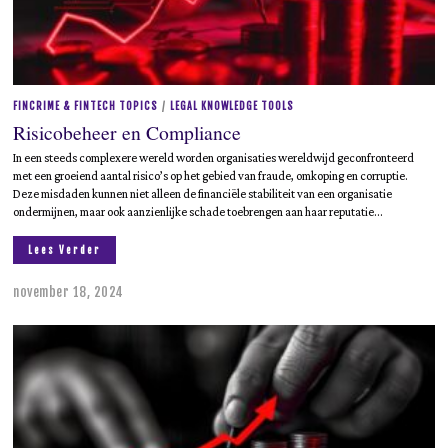
FINCRIME & FINTECH TOPICS
/
LEGAL KNOWLEDGE TOOLS
Risicobeheer en Compliance
In een steeds complexere wereld worden organisaties wereldwijd geconfronteerd
met een groeiend aantal risico’s op het gebied van fraude, omkoping en corruptie.
Deze misdaden kunnen niet alleen de financiële stabiliteit van een organisatie
ondermijnen, maar ook aanzienlijke schade toebrengen aan haar reputatie…
Lees Verder
november 18, 2024
m
e
i
1
9
,
2
0
2