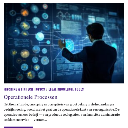
i
2
1
,
2
0
2
5
FINCRIME & FINTECH TOPICS
/
LEGAL KNOWLEDGE TOOLS
Operationele Processen
Het thema fraude, omkoping en corruptie is van groot belang in de hedendaagse
bedrijfsvoering, vooral als het gaat om de operationele kant van een organisatie. De
operaties van een bedrijf — van productie tot logistiek, van financiële administratie
tot klantenservice — vormen…