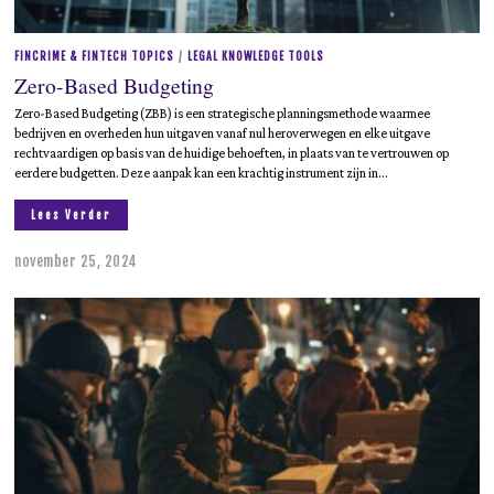
FINCRIME & FINTECH TOPICS
/
LEGAL KNOWLEDGE TOOLS
Zero-Based Budgeting
Zero-Based Budgeting (ZBB) is een strategische planningsmethode waarmee
bedrijven en overheden hun uitgaven vanaf nul heroverwegen en elke uitgave
rechtvaardigen op basis van de huidige behoeften, in plaats van te vertrouwen op
eerdere budgetten. Deze aanpak kan een krachtig instrument zijn in…
Lees Verder
november 25, 2024
d
e
c
e
m
b
e
r
1
2
,
2