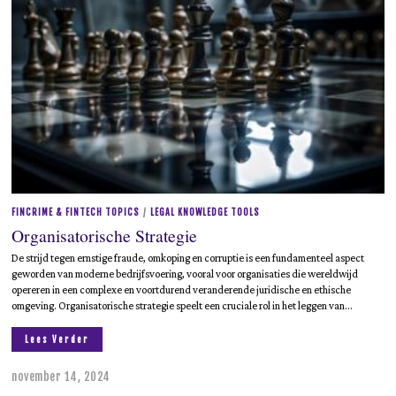
9
,
2
0
2
5
FINCRIME & FINTECH TOPICS
/
LEGAL KNOWLEDGE TOOLS
Organisatorische Strategie
De strijd tegen ernstige fraude, omkoping en corruptie is een fundamenteel aspect
geworden van moderne bedrijfsvoering, vooral voor organisaties die wereldwijd
opereren in een complexe en voortdurend veranderende juridische en ethische
omgeving. Organisatorische strategie speelt een cruciale rol in het leggen van…
Lees Verder
november 14, 2024
m
e