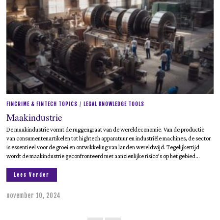
,
2
0
2
5
FINCRIME & FINTECH TOPICS
/
LEGAL KNOWLEDGE TOOLS
Maakindustrie
De maakindustrie vormt de ruggengraat van de wereldeconomie. Van de productie
van consumentenartikelen tot hightech apparatuur en industriële machines, de sector
is essentieel voor de groei en ontwikkeling van landen wereldwijd. Tegelijkertijd
wordt de maakindustrie geconfronteerd met aanzienlijke risico’s op het gebied…
Lees Verder
november 10, 2024
m
e
i