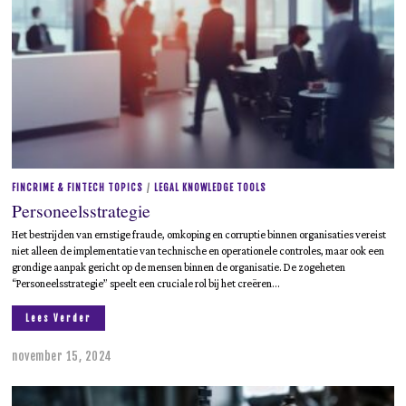
2
5
FINCRIME & FINTECH TOPICS
/
LEGAL KNOWLEDGE TOOLS
Personeelsstrategie
Het bestrijden van ernstige fraude, omkoping en corruptie binnen organisaties vereist
niet alleen de implementatie van technische en operationele controles, maar ook een
grondige aanpak gericht op de mensen binnen de organisatie. De zogeheten
“Personeelsstrategie” speelt een cruciale rol bij het creëren…
Lees Verder
november 15, 2024
m
e
i
1