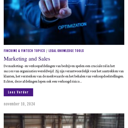
FINCRIME & FINTECH TOPICS
/
LEGAL KNOWLEDGE TOOLS
Marketing and Sales
De marketing- en verkoopafdelingen van bedrijven spelen een cruciale rol in het
succes van organisaties wereldwijd. Zij zijn verantwoordelijk voor het aantrekken van
klanten, het versterken van de merkwaarde en het behalen van verkoopdoelstellingen.
Echter, deze afdelingen lopen ook een verhoogd risico…
Lees Verder
november 10, 2024
m
e
i
1
9