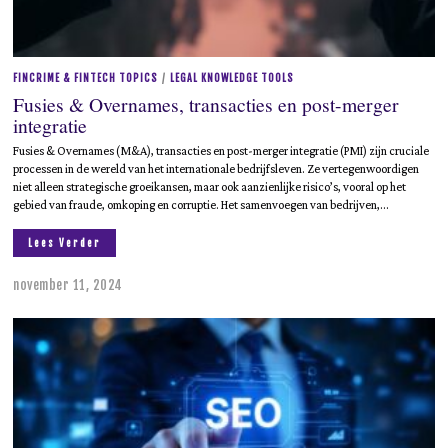
FINCRIME & FINTECH TOPICS
/
LEGAL KNOWLEDGE TOOLS
Fusies & Overnames, transacties en post-merger
integratie
Fusies & Overnames (M&A), transacties en post-merger integratie (PMI) zijn cruciale
processen in de wereld van het internationale bedrijfsleven. Ze vertegenwoordigen
niet alleen strategische groeikansen, maar ook aanzienlijke risico’s, vooral op het
gebied van fraude, omkoping en corruptie. Het samenvoegen van bedrijven,…
Lees Verder
november 11, 2024
m
e
i
1
9
,
2
0
2
5