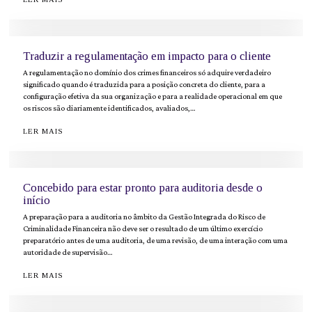
Traduzir a regulamentação em impacto para o cliente
A regulamentação no domínio dos crimes financeiros só adquire verdadeiro
significado quando é traduzida para a posição concreta do cliente, para a
configuração efetiva da sua organização e para a realidade operacional em que
os riscos são diariamente identificados, avaliados,…
LER MAIS
Concebido para estar pronto para auditoria desde o
início
A preparação para a auditoria no âmbito da Gestão Integrada do Risco de
Criminalidade Financeira não deve ser o resultado de um último exercício
preparatório antes de uma auditoria, de uma revisão, de uma interação com uma
autoridade de supervisão…
LER MAIS