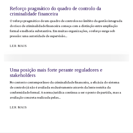
Reforço pragmático do quadro de controlo da
criminalidade financeira
O reforço pragmático de um quadro de controlos no âmbito da gestão integrada
do risco de criminalidade financeira começa com a distinção entre ampliação
formal e melhoria substantiva. Em muitas organizações, o reforço surge sob
pressão: uma autoridade de supervisão…
LER MAIS
Uma posição mais forte perante reguladores e
stakeholders
No contexto contemporâneo da criminalidade financeira, a eficácia do sistema
de controlo já não é avaliada exclusivamente através da lente restrita da
conformidade formal. A norma jurídica continua a ser o ponto de partida, mas a
avaliação concreta realizada pelas…
LER MAIS