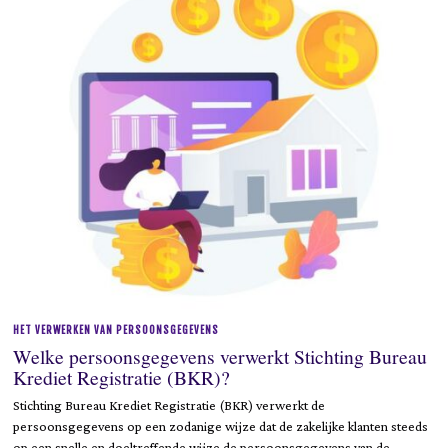
9
,
2
0
2
3
HET VERWERKEN VAN PERSOONSGEGEVENS
Welke persoonsgegevens verwerkt Stichting Bureau
Krediet Registratie (BKR)?
Stichting Bureau Krediet Registratie (BKR) verwerkt de
persoonsgegevens op een zodanige wijze dat de zakelijke klanten steeds
op een snelle en doeltreffende wijze de persoonsgegevens van de