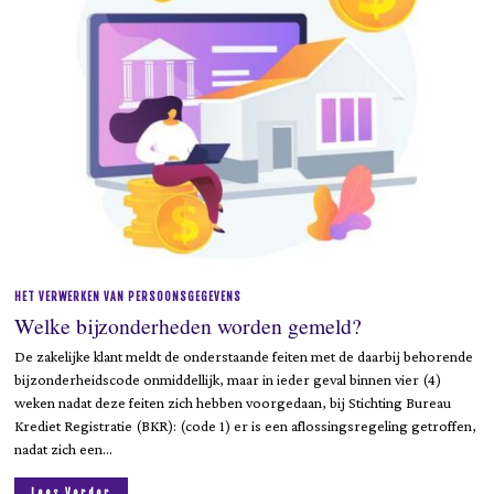
0
2
3
HET VERWERKEN VAN PERSOONSGEGEVENS
Welke bijzonderheden worden gemeld?
De zakelijke klant meldt de onderstaande feiten met de daarbij behorende
bijzonderheidscode onmiddellijk, maar in ieder geval binnen vier (4)
weken nadat deze feiten zich hebben voorgedaan, bij Stichting Bureau
Krediet Registratie (BKR): (code 1) er is een aflossingsregeling getroffen,
nadat zich een…
Lees Verder