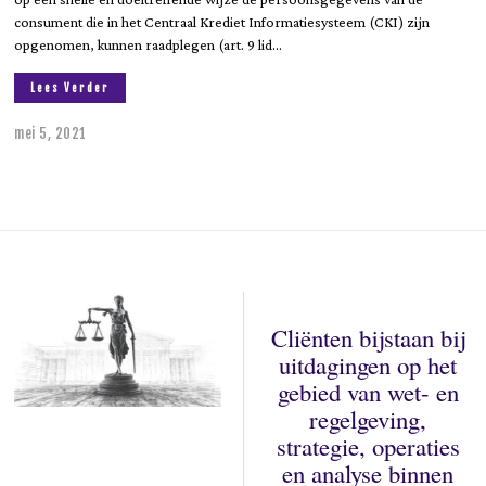
consument die in het Centraal Krediet Informatiesysteem (CKI) zijn
opgenomen, kunnen raadplegen (art. 9 lid…
Lees Verder
mei 5, 2021
j
u
n
i
9
,
2
0
2
3
Cliënten bijstaan bij
uitdagingen op het
gebied van wet- en
regelgeving,
strategie, operaties
en analyse binnen