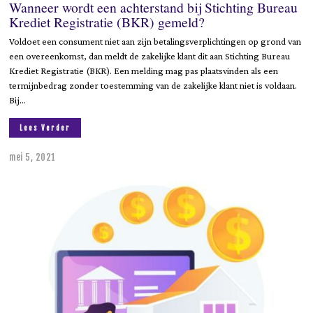
Wanneer wordt een achterstand bij Stichting Bureau
Krediet Registratie (BKR) gemeld?
Voldoet een consument niet aan zijn betalingsverplichtingen op grond van
een overeenkomst, dan meldt de zakelijke klant dit aan Stichting Bureau
Krediet Registratie (BKR). Een melding mag pas plaatsvinden als een
termijnbedrag zonder toestemming van de zakelijke klant niet is voldaan.
Bij…
Lees Verder
mei 5, 2021
j
u
n
i
9
,
2
0
2
3