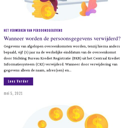
HET VERWERKEN VAN PERSOONSGEGEVENS
Wanneer worden de persoonsgegevens verwijderd?
Gegevens van afgelopen overeenkomsten worden, tenzij hierna anders
bepaald, vijf (5) jaar na de werkelijke einddatum van de overeenkomst
door Stichting Bureau Krediet Registratie (BKR) uit het Centraal Krediet
Informatiesysteem (CKI) verwijderd. Wanneer door verwijdering van
gegevens alleen de naam, adres(sen) en…
Lees Verder
mei 5, 2021
j
u
n
i
9
,
2