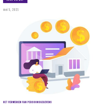
mei 5, 2021
j
u
n
i
9
,
2
0
2
3
HET VERWERKEN VAN PERSOONSGEGEVENS