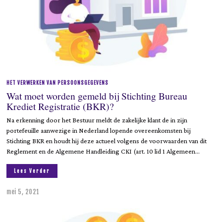
HET VERWERKEN VAN PERSOONSGEGEVENS
Wat moet worden gemeld bij Stichting Bureau
Krediet Registratie (BKR)?
Na erkenning door het Bestuur meldt de zakelijke klant de in zijn
portefeuille aanwezige in Nederland lopende overeenkomsten bij
Stichting BKR en houdt hij deze actueel volgens de voorwaarden van dit
Reglement en de Algemene Handleiding CKI (art. 10 lid 1 Algemeen…
Lees Verder
mei 5, 2021
j
u
n
i