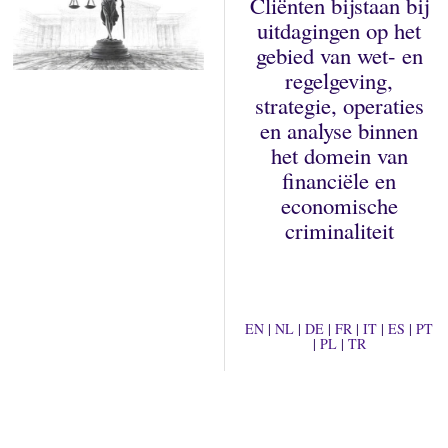
Cliënten bijstaan bij
uitdagingen op het
gebied van wet- en
regelgeving,
strategie, operaties
en analyse binnen
het domein van
financiële en
economische
criminaliteit
EN
|
NL
|
DE
|
FR
|
IT
|
ES
|
PT
|
PL
|
TR