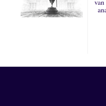
van 
an