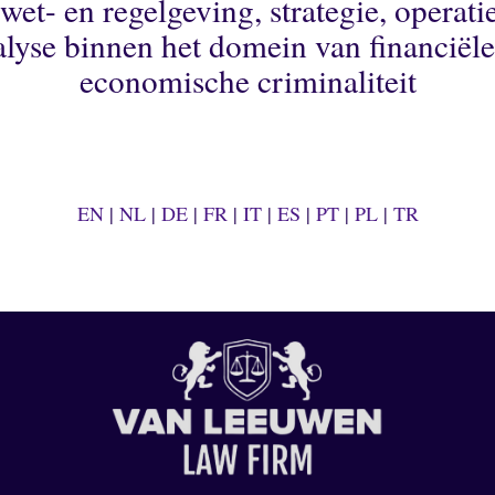
wet- en regelgeving, strategie, operati
alyse binnen het domein van financiële
economische criminaliteit
EN
|
NL
|
DE
|
FR
|
IT
|
ES
|
PT
|
PL
|
TR