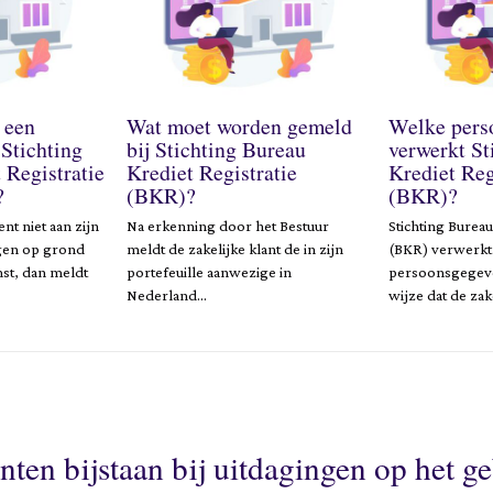
 een
Wat moet worden gemeld
Welke pers
 Stichting
bij Stichting Bureau
verwerkt St
 Registratie
Krediet Registratie
Krediet Reg
?
(BKR)?
(BKR)?
t niet aan zijn
Na erkenning door het Bestuur
Stichting Bureau
ngen op grond
meldt de zakelijke klant de in zijn
(BKR) verwerkt
st, dan meldt
portefeuille aanwezige in
persoonsgegeve
Nederland…
wijze dat de zak
nten bijstaan bij uitdagingen op het g