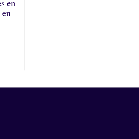
es en
 en