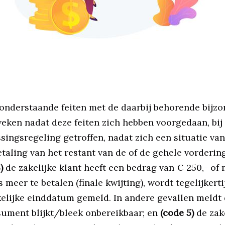
 onderstaande feiten met de daarbij behorende bijz
 weken nadat deze feiten zich hebben voorgedaan, bij
ssingsregeling getroffen, nadat zich een situatie v
betaling van het restant van de of de gehele vorder
)
de zakelijke klant heeft een bedrag van € 250,- of 
 meer te betalen (finale kwijting), wordt tegelijker
lijke einddatum gemeld. In andere gevallen meldt d
ument blijkt/bleek onbereikbaar; en
(code 5)
de zak