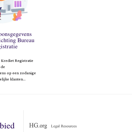
oonsgegevens
ichting Bureau
istratie
 Krediet Registratie
 de
ns op een zodanige
elijke klanten…
ebied