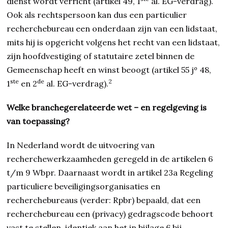
dienst wordt verricht (artikel 49, 1
al. EG-verdrag).
Ook als rechtspersoon kan dus een particulier
recherchebureau een onderdaan zijn van een lidstaat,
mits hij is opgericht volgens het recht van een lidstaat,
zijn hoofdvestiging of statutaire zetel binnen de
Gemeenschap heeft en winst beoogt (artikel 55 jº 48,
ste
de
2
1
en 2
al. EG-verdrag).
Welke branchegerelateerde wet – en regelgeving is
van toepassing?
In Nederland wordt de uitvoering van
recherchewerkzaamheden geregeld in de artikelen 6
t/m 9 Wbpr. Daarnaast wordt in artikel 23a Regeling
particuliere beveiligingsorganisaties en
recherchebureaus (verder: Rpbr) bepaald, dat een
recherchebureau een (privacy) gedragscode behoort
vast te stellen, identiek aan het in bijlage 6 bij