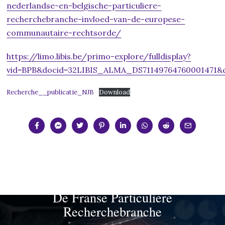
nederlandse-en-belgische-particuliere-
recherchebranche-invloed-van-de-europese-
communautaire-rechtsorde/
https://limo.libis.be/primo-explore/fulldisplay?
vid=BPB&docid=32LIBIS_ALMA_DS71149764760001471&
Recherche__publicatie_NJB
Download
PREVIOUS STORY
De Franse Particuliere
Recherchebranche