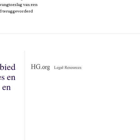
vangtoeslag van een
rd teruggevorderd
ebied
es en
 en