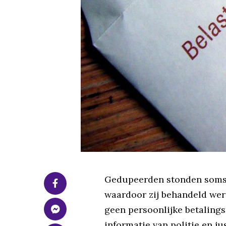
Gedupeerden stonden soms o
waardoor zij behandeld werd
geen persoonlijke betalings
informatie van politie en j