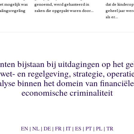
iet mogelijk was
genoemd, werd gehanteerd in
dat de kinderop
alingsregeling
zaken die opgepakt waren door…
geheel jaar we
als er…
nten bijstaan bij uitdagingen op het g
wet- en regelgeving, strategie, operati
alyse binnen het domein van financiële
economische criminaliteit
EN
|
NL
|
DE
|
FR
|
IT
|
ES
|
PT
|
PL
|
TR