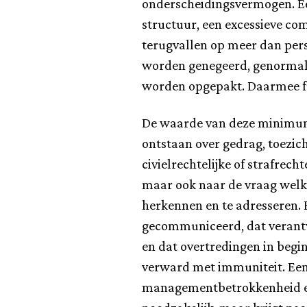
onderscheidingsvermogen. Ee
structuur, een excessieve c
terugvallen op meer dan pers
worden genegeerd, genormali
worden opgepakt. Daarmee fu
De waarde van deze minimums
ontstaan over gedrag, toezich
civielrechtelijke of strafrec
maar ook naar de vraag welk 
herkennen en te adresseren.
gecommuniceerd, dat verantw
en dat overtredingen in beg
verward met immuniteit. Een
managementbetrokkenheid en