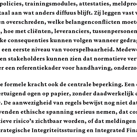
policies, trainingsmodules, attestaties, meldpro
aal aan wat anders diffuus blijft. Zij leggen va
n overschreden, welke belangenconflicten moet
n, hoe met cliënten, leveranciers, tussenpersone
ke consequenties kunnen volgen wanneer gedr
 een eerste niveau van voorspelbaarheid. Medew
en stakeholders kunnen zien dat normatieve ver
r een referentiekader voor handhaving, onderzo
 die formele kracht ook de centrale beperking. Ee
tuigend ogen op papier, zonder daadwerkelijk d
. De aanwezigheid van regels bewijst nog niet d
venden ethische spanning serieus nemen, dat c
ve risico’s zichtbaar worden, of dat meldingen
ategische Integriteitssturing en Integrated Fi