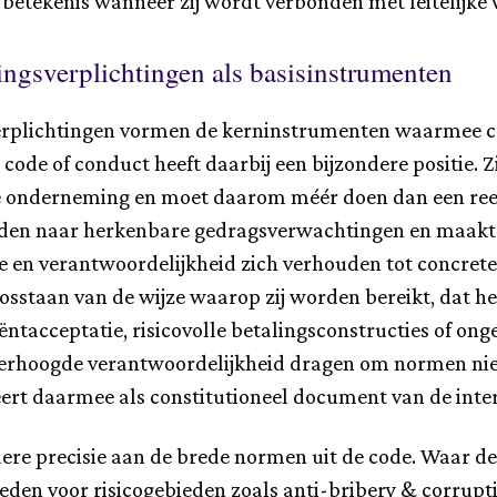
 betekenis wanneer zij wordt verbonden met feitelijke
ningsverplichtingen als basisinstrumenten
gsverplichtingen vormen de kerninstrumenten waarmee
e code of conduct heeft daarbij een bijzondere positie
 onderneming en moet daarom méér doen dan een reek
rden naar herkenbare gedragsverwachtingen en maakt zic
e en verantwoordelijkheid zich verhouden tot concrete 
losstaan van de wijze waarop zij worden bereikt, dat 
ntacceptatie, risicovolle betalingsconstructies of ong
verhoogde verantwoordelijkheid dragen om normen niet
ert daarmee als constitutioneel document van de inter
ere precisie aan de brede normen uit de code. Waar de 
ieden voor risicogebieden zoals anti-bribery & corrupt