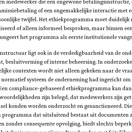
n medewerker die een ongewone betalingsinstructie, e
ommissiebetaling of een ongemakkelijke interactie me
oonlijke twijfel. Het ethiekprogramma moet duidelijk 
seerd of alleen informeel besproken, maar binnen ee
ngeert het programma als eerste institutionele vangr
tructuur ligt ook in de verdedigbaarheid van de on
t, besluitvorming of interne beheersing. In onderzoeke
htelijke contexten wordt niet alleen gekeken naar de vra
normatief systeem de onderneming had ingericht om de
 Een compliance-gebaseerd ethiekprogramma kan dan 
oordelijkheden zijn belegd, dat medewerkers zijn ge
insel konden worden onderzocht en gesanctioneerd. Di
 programma dat uitsluitend bestaat uit documenten z
 zonder consequente opvolging, biedt slechts beper