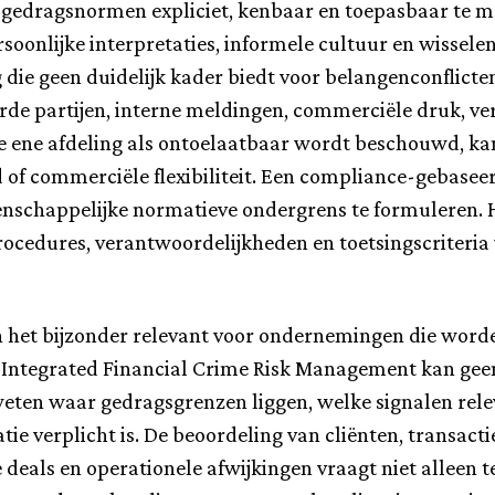
 gedragsnormen expliciet, kenbaar en toepasbaar te mak
ersoonlijke interpretaties, informele cultuur en wisse
ie geen duidelijk kader biedt voor belangenconflicte
rde partijen, interne meldingen, commerciële druk, ver
de ene afdeling als ontoelaatbaar wordt beschouwd, ka
d of commerciële flexibiliteit. Een compliance-gebas
schappelijke normatieve ondergrens te formuleren. He
 procedures, verantwoordelijkheden en toetsingscrite
 het bijzonder relevant voor ondernemingen die word
en Integrated Financial Crime Risk Management kan geen
ten waar gedragsgrenzen liggen, welke signalen rele
ie verplicht is. De beoordeling van cliënten, transactie
deals en operationele afwijkingen vraagt niet alleen 