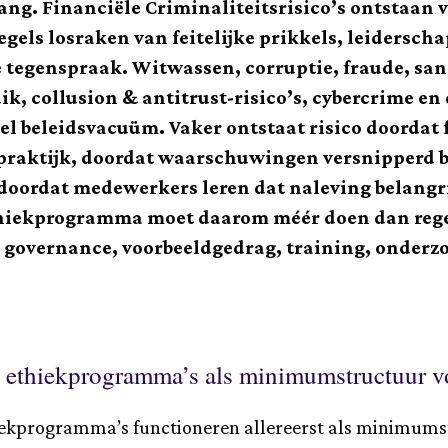
ng. Financiële Criminaliteitsrisico’s ontstaan v
gels losraken van feitelijke prikkels, leidersch
 tegenspraak. Witwassen, corruptie, fraude, san
, collusion & antitrust-risico’s, cybercrime e
nkel beleidsvacuüm. Vaker ontstaat risico doord
praktijk, doordat waarschuwingen versnipperd b
f doordat medewerkers leren dat naleving belangrijk
 ethiekprogramma moet daarom méér doen dan rege
governance, voorbeeldgedrag, training, onderzo
ethiekprogramma’s als minimumstructuur vo
kprogramma’s functioneren allereerst als minimumst