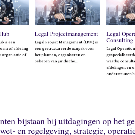
 Hub
Legal Projectmanagement
Legal Oper
Consulting
ub is een
Legal Project Management (LPM) is
form of afdeling
een gestructureerde aanpak voor
Legal Operation
 organisatie of
het plannen, organiseren en
gespecialiseerd
beheren van juridische…
waarbij consulta
afdelingen en o
ondersteunen bi
nten bijstaan bij uitdagingen op het g
wet- en regelgeving, strategie, operati