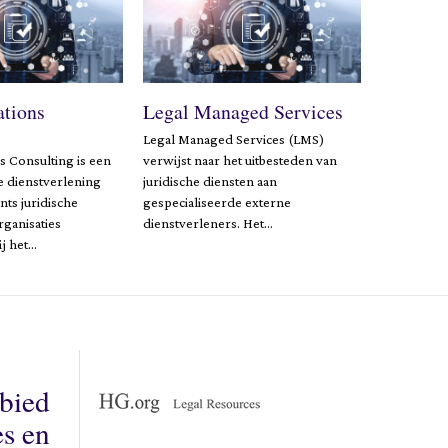
ations
Legal Managed Services
Legal Managed Services (LMS)
s Consulting is een
verwijst naar het uitbesteden van
e dienstverlening
juridische diensten aan
nts juridische
gespecialiseerde externe
rganisaties
dienstverleners. Het…
j het…
ebied
es en