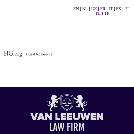
EN
|
NL
|
DE
|
FR
|
IT
|
ES
|
PT
|
PL
|
TR