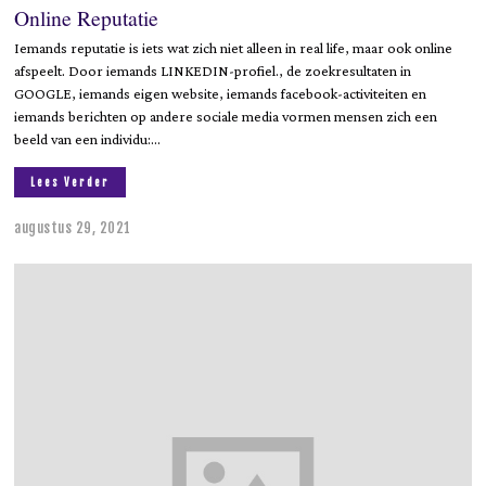
Online Reputatie
Iemands reputatie is iets wat zich niet alleen in real life, maar ook online
afspeelt. Door iemands LINKEDIN-profiel., de zoekresultaten in
GOOGLE, iemands eigen website, iemands facebook-activiteiten en
iemands berichten op andere sociale media vormen mensen zich een
beeld van een individu:…
Lees Verder
augustus 29, 2021
a
u
g
u
s
t
u
s
2
9
,
2
0
2