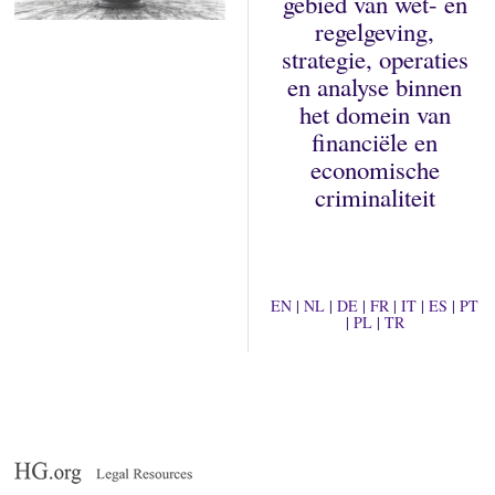
gebied van wet- en
regelgeving,
strategie, operaties
en analyse binnen
het domein van
financiële en
economische
criminaliteit
EN
|
NL
|
DE
|
FR
|
IT
|
ES
|
PT
|
PL
|
TR