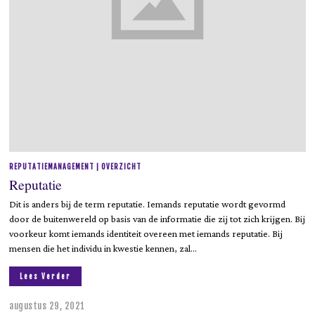
1
REPUTATIEMANAGEMENT | OVERZICHT
Reputatie
Dit is anders bij de term reputatie. Iemands reputatie wordt gevormd
door de buitenwereld op basis van de informatie die zij tot zich krijgen. Bij
voorkeur komt iemands identiteit overeen met iemands reputatie. Bij
mensen die het individu in kwestie kennen, zal…
Lees Verder
augustus 29, 2021
a