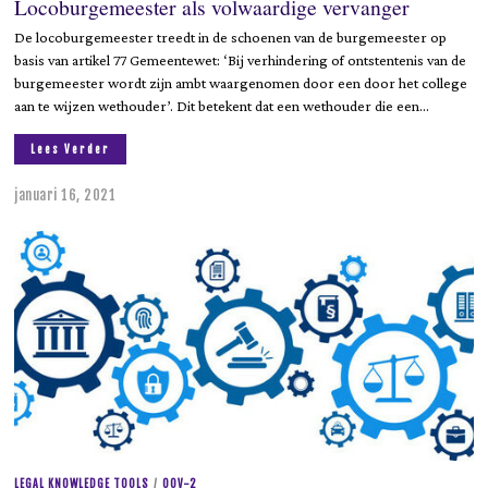
Locoburgemeester als volwaardige vervanger
De locoburgemeester treedt in de schoenen van de burgemeester op
basis van artikel 77 Gemeentewet: ‘Bij verhindering of ontstentenis van de
burgemeester wordt zijn ambt waargenomen door een door het college
aan te wijzen wethouder’. Dit betekent dat een wethouder die een…
Lees Verder
januari 16, 2021
j
u
n
i
9
,
2
0
2
3
LEGAL KNOWLEDGE TOOLS
/
OOV-2