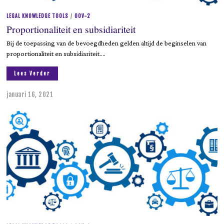
LEGAL KNOWLEDGE TOOLS
/
OOV-2
Proportionaliteit en subsidiariteit
Bij de toepassing van de bevoegdheden gelden altijd de beginselen van
proportionaliteit en subsidiariteit.…
Lees Verder
januari 16, 2021
j
u
n
i
9
,
2
0
2
3