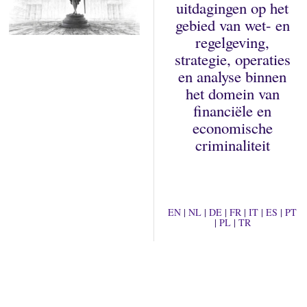
uitdagingen op het
gebied van wet- en
regelgeving,
strategie, operaties
en analyse binnen
het domein van
financiële en
economische
criminaliteit
EN
|
NL
|
DE
|
FR
|
IT
|
ES
|
PT
|
PL
|
TR