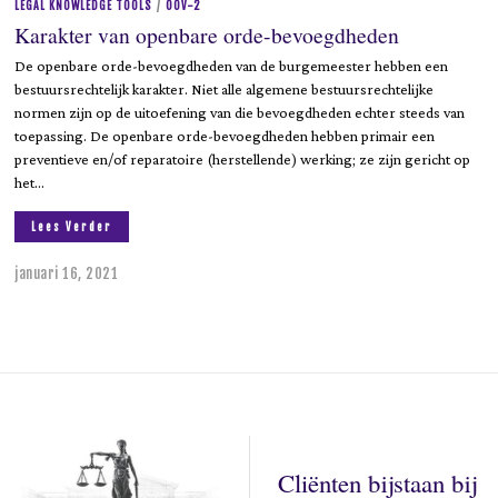
LEGAL KNOWLEDGE TOOLS
/
OOV-2
Karakter van openbare orde-bevoegdheden
De openbare orde-bevoegdheden van de burgemeester hebben een
bestuursrechtelijk karakter. Niet alle algemene bestuursrechtelijke
normen zijn op de uitoefening van die bevoegdheden echter steeds van
toepassing. De openbare orde-bevoegdheden hebben primair een
preventieve en/of reparatoire (herstellende) werking; ze zijn gericht op
het…
Lees Verder
januari 16, 2021
j
u
n
i
9
,
2
0
2
3
Cliënten bijstaan bij