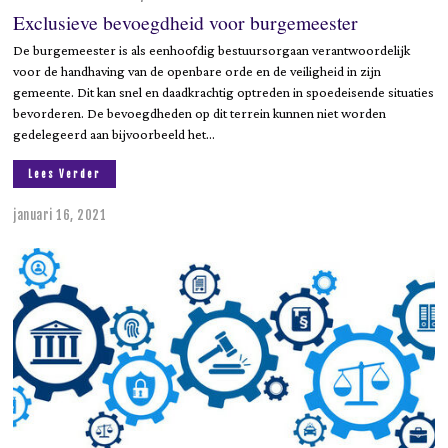
Exclusieve bevoegdheid voor burgemeester
De burgemeester is als eenhoofdig bestuursorgaan verantwoordelijk
voor de handhaving van de openbare orde en de veiligheid in zijn
gemeente. Dit kan snel en daadkrachtig optreden in spoedeisende situaties
bevorderen. De bevoegdheden op dit terrein kunnen niet worden
gedelegeerd aan bijvoorbeeld het…
Lees Verder
januari 16, 2021
j
u
n
i
9
,
2
0
2
3