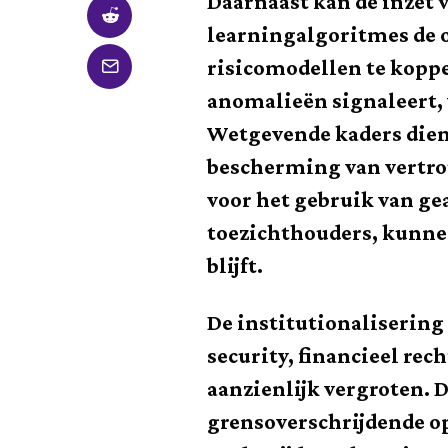
Daarnaast kan de inzet 
learning­algoritmes de
risicomodellen te koppe
anomalieën signaleert, 
Wetgevende kaders diene
bescherming van vertro
voor het gebruik van ge
toezichthouders, kunne
blijft.
De institutionalisering 
security, financieel re
aanzienlijk vergroten.
grensoverschrijdende op