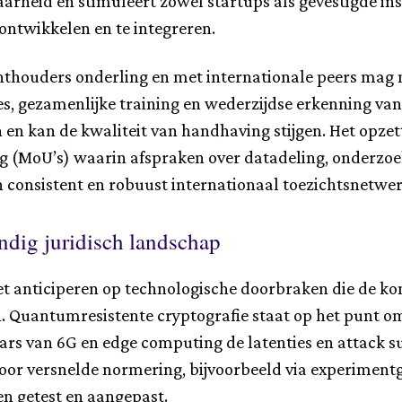
arheid en stimuleert zowel startups als gevestigde i
ontwikkelen en te integreren.
thouders onderling en met internationale peers mag 
es, gezamenlijke training en wederzijdse erkenning van 
n kan de kwaliteit van handhaving stijgen. Het opzett
(MoU’s) waarin afspraken over datadeling, onderzoeks
n consistent en robuust internationaal toezichtsnetwer
ndig juridisch landschap
et anticiperen op technologische doorbraken die de k
. Quantumresistente cryptografie staat op het punt o
ars van 6G en edge computing de latenties en attack su
oor versnelde normering, bijvoorbeeld via experimentg
en getest en aangepast.