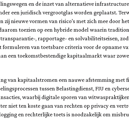
alingswegen en de inzet van alternatieve infrastructure
der een juridisch vergrootglas worden geplaatst. Terwij
n zij nieuwe vormen van risico’s met zich mee door het
n daarom toezien op een hybride model waarin traditi
transparantie-, rapportage- en solvabiliteitseisen, zo
et formuleren van toetsbare criteria voor de opname va
ij aan een toekomstbestendige kapitaalmarkt waar zow
ing van kapitaalstromen een nauwe afstemming met fis
lingsprocessen tussen Belastingdienst, FIU en cybersec
ansacties, waarbij digitale sporen van witwaspraktijk
ter niet ten koste gaan van rechten op privacy en vert
, logging en rechterlijke toets is noodzakelijk om mis