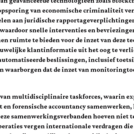
van geavanceerde technologieën zoals block
 opsporing van economische criminaliteit ve
len aan juridische rapportageverplichtingen
waardoor snelle interventies en bevriezinge
n ruimte te bieden voor de inzet van deze t
uwelijke klantinformatie uit het oog te ve
automatiseerde beslissingen, inclusief toets
n waarborgen dat de inzet van monitoringtoo
van multidisciplinaire taskforces, waarin ex
cht en forensische accountancy samenwerken, k
 Deze samenwerkingsverbanden hoeven niet te
eraties vergen internationale verdragen die