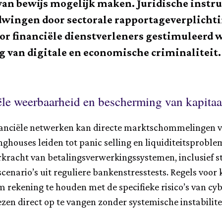
van bewijs mogelijk maken. Juridische ins
fdwingen door sectorale rapportageverplichti
or financiële dienstverleners gestimuleerd wo
g van digitale en economische criminaliteit.
iële weerbaarheid en bescherming van kapita
inanciële netwerken kan directe marktschommelingen v
ghouses leiden tot panic selling en liquiditeitsprob
rkracht van betalings­verwerkingssystemen, inclusief st
scenario’s uit reguliere bankenstress­tests. Regels voor
ekening te houden met de specifieke risico’s van cybe
ezen direct op te vangen zonder systemische instabilite