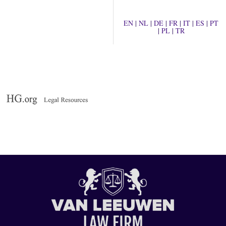
EN
|
NL
|
DE
|
FR
|
IT
|
ES
|
PT
|
PL
|
TR