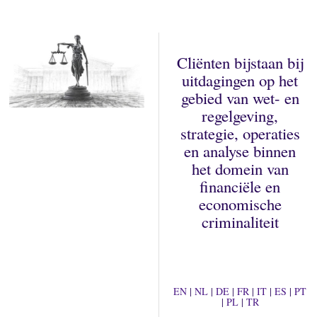
r
i
1
4
,
Cliënten bijstaan bij
2
uitdagingen op het
0
gebied van wet- en
2
3
regelgeving,
strategie, operaties
en analyse binnen
het domein van
financiële en
economische
criminaliteit
EN
|
NL
|
DE
|
FR
|
IT
|
ES
|
PT
|
PL
|
TR