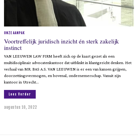
ONZE AANPAK
Voortreffelijk juridisch inzicht én sterk zakelijk
instinct
VAN LEEUWEN LAW FIRM heeft zich op de kaart gezet als een
multidisciplinair advocatenkantoor dat uitblinkt in klantgericht denken. Het
verhaal van MR. BAS A.S. VAN LEEUWEN is er een van kansen grijpen,
doorzettingsvermogen, en bovenal, ondernemerschap. Vanuit zijn
kantoor in Utrecht…
Lees Verder
augustus 10, 2022
f
e
b
r
u
a