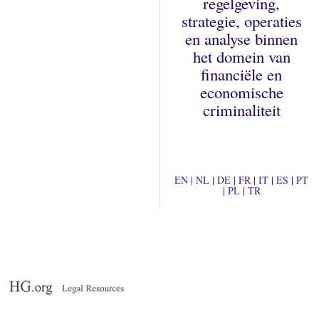
regelgeving,
strategie, operaties
en analyse binnen
het domein van
financiële en
economische
criminaliteit
EN
|
NL
|
DE
|
FR
|
IT
|
ES
|
PT
|
PL
|
TR