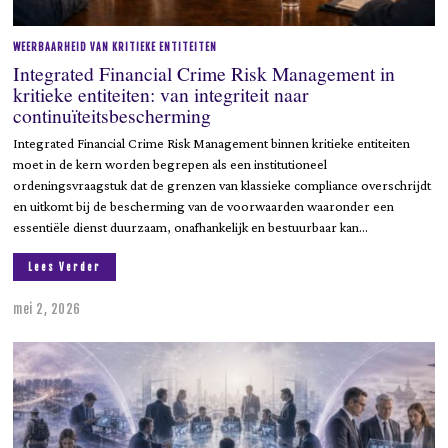
WEERBAARHEID VAN KRITIEKE ENTITEITEN
Integrated Financial Crime Risk Management in
kritieke entiteiten: van integriteit naar
continuïteitsbescherming
Integrated Financial Crime Risk Management binnen kritieke entiteiten
moet in de kern worden begrepen als een institutioneel
ordeningsvraagstuk dat de grenzen van klassieke compliance overschrijdt
en uitkomt bij de bescherming van de voorwaarden waaronder een
essentiële dienst duurzaam, onafhankelijk en bestuurbaar kan…
Lees Verder
mei 2, 2026
m
e
i
2
,
2
0
2