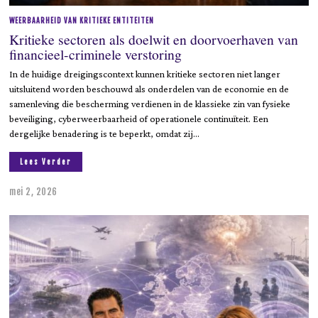
WEERBAARHEID VAN KRITIEKE ENTITEITEN
Kritieke sectoren als doelwit en doorvoerhaven van
financieel-criminele verstoring
In de huidige dreigingscontext kunnen kritieke sectoren niet langer
uitsluitend worden beschouwd als onderdelen van de economie en de
samenleving die bescherming verdienen in de klassieke zin van fysieke
beveiliging, cyberweerbaarheid of operationele continuïteit. Een
dergelijke benadering is te beperkt, omdat zij…
Lees Verder
mei 2, 2026
m
e
i
2
,
2
0
2
6