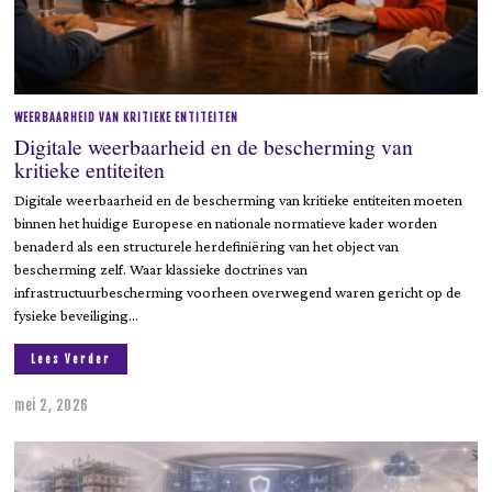
WEERBAARHEID VAN KRITIEKE ENTITEITEN
Digitale weerbaarheid en de bescherming van
kritieke entiteiten
Digitale weerbaarheid en de bescherming van kritieke entiteiten moeten
binnen het huidige Europese en nationale normatieve kader worden
benaderd als een structurele herdefiniëring van het object van
bescherming zelf. Waar klassieke doctrines van
infrastructuurbescherming voorheen overwegend waren gericht op de
fysieke beveiliging…
Lees Verder
mei 2, 2026
m
e
i
2
,