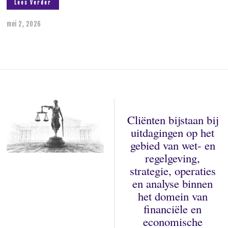
Lees Verder
mei 2, 2026
m
e
i
2
,
2
0
2
6
Cliënten bijstaan bij
uitdagingen op het
gebied van wet- en
regelgeving,
strategie, operaties
en analyse binnen
het domein van
financiële en
economische