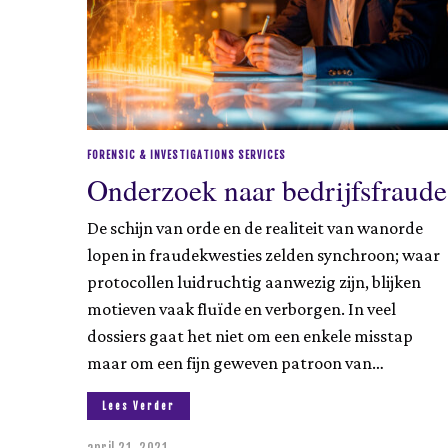
0
2
5
FORENSIC & INVESTIGATIONS SERVICES
Onderzoek naar bedrijfsfraude
De schijn van orde en de realiteit van wanorde
lopen in fraudekwesties zelden synchroon; waar
protocollen luidruchtig aanwezig zijn, blijken
motieven vaak fluïde en verborgen. In veel
dossiers gaat het niet om een enkele misstap
maar om een fijn geweven patroon van…
Lees Verder