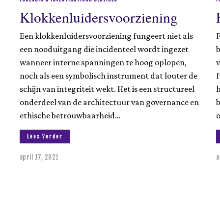
Klokkenluidersvoorziening
Een klokkenluidersvoorziening fungeert niet als
F
een nooduitgang die incidenteel wordt ingezet
b
wanneer interne spanningen te hoog oplopen,
v
noch als een symbolisch instrument dat louter de
f
schijn van integriteit wekt. Het is een structureel
h
onderdeel van de architectuur van governance en
ethische betrouwbaarheid…
Lees Verder
april 17, 2021
a
a
u
g
u
s
t
u
s