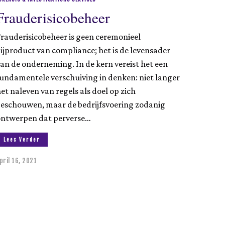
Frauderisicobeheer
rauderisicobeheer is geen ceremonieel
ijproduct van compliance; het is de levensader
an de onderneming. In de kern vereist het een
undamentele verschuiving in denken: niet langer
et naleven van regels als doel op zich
beschouwen, maar de bedrijfsvoering zodanig
ontwerpen dat perverse…
Lees Verder
pril 16, 2021
a
u
g
u
s
t
u
s