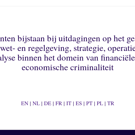
2
3
,
2
0
2
nten bijstaan bij uitdagingen op het g
5
wet- en regelgeving, strategie, operati
alyse binnen het domein van financiële
economische criminaliteit
EN
|
NL
|
DE
|
FR
|
IT
|
ES
|
PT
|
PL
|
TR