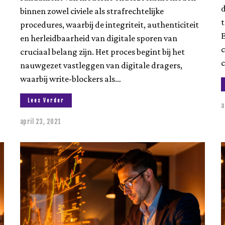
d
binnen zowel civiele als strafrechtelijke
t
procedures, waarbij de integriteit, authenticiteit
E
en herleidbaarheid van digitale sporen van
c
cruciaal belang zijn. Het proces begint bij het
nauwgezet vastleggen van digitale dragers,
waarbij write-blockers als…
Lees Verder
a
april 23, 2021
a
u
g
u
s
t
u
s
2
3
,
2