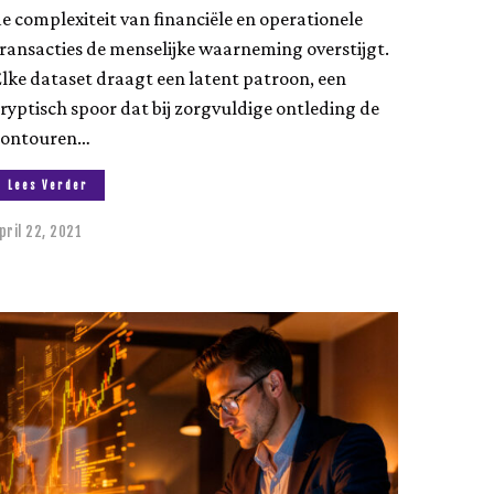
e complexiteit van financiële en operationele
ransacties de menselijke waarneming overstijgt.
lke dataset draagt een latent patroon, een
ryptisch spoor dat bij zorgvuldige ontleding de
contouren…
Lees Verder
pril 22, 2021
a
u
g
u
s
t
u
s
2
3
,
2
0
2