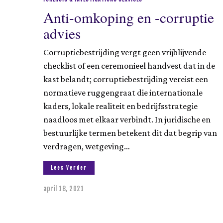
Anti-omkoping en -corruptie
advies
Corruptiebestrijding vergt geen vrijblijvende
checklist of een ceremonieel handvest dat in de
kast belandt; corruptiebestrijding vereist een
normatieve ruggengraat die internationale
kaders, lokale realiteit en bedrijfsstrategie
naadloos met elkaar verbindt. In juridische en
bestuurlijke termen betekent dit dat begrip van
verdragen, wetgeving…
Lees Verder
april 18, 2021
a
u
g
u