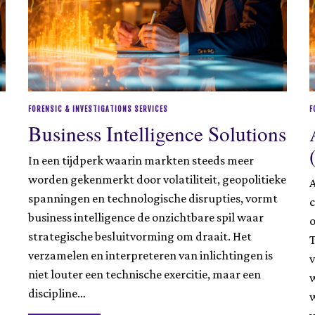
0
2
5
FORENSIC & INVESTIGATIONS SERVICES
F
Business Intelligence Solutions
In een tijdperk waarin markten steeds meer
worden gekenmerkt door volatiliteit, geopolitieke
spanningen en technologische disrupties, vormt
c
business intelligence de onzichtbare spil waar
o
strategische besluitvorming om draait. Het
T
verzamelen en interpreteren van inlichtingen is
v
niet louter een technische exercitie, maar een
w
discipline…
w