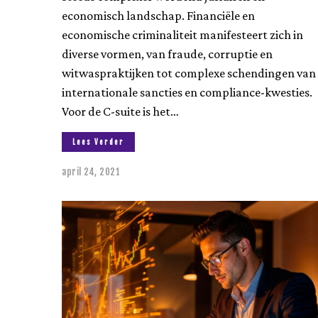
economisch landschap. Financiële en
economische criminaliteit manifesteert zich in
diverse vormen, van fraude, corruptie en
witwaspraktijken tot complexe schendingen van
internationale sancties en compliance-kwesties.
Voor de C-suite is het…
Lees Verder
april 24, 2021
a
u
g
u
s
t
u
s
2
3
,
2