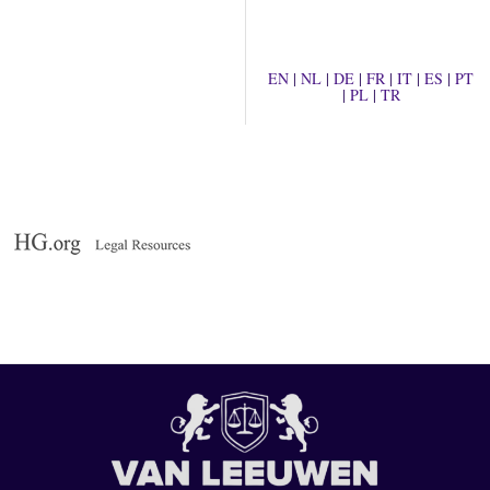
EN
|
NL
|
DE
|
FR
|
IT
|
ES
|
PT
|
PL
|
TR