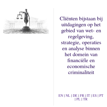
Cliënten bijstaan bij
uitdagingen op het
gebied van wet- en
regelgeving,
strategie, operaties
en analyse binnen
het domein van
financiële en
economische
criminaliteit
EN
|
NL
|
DE
|
FR
|
IT
|
ES
|
PT
|
PL
|
TR