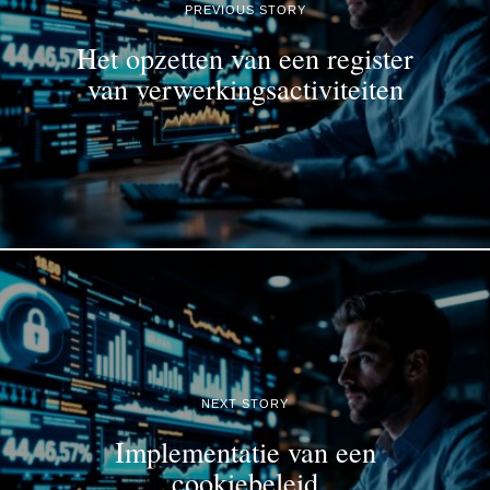
PREVIOUS STORY
Het opzetten van een register
van verwerkingsactiviteiten
NEXT STORY
Implementatie van een
cookiebeleid