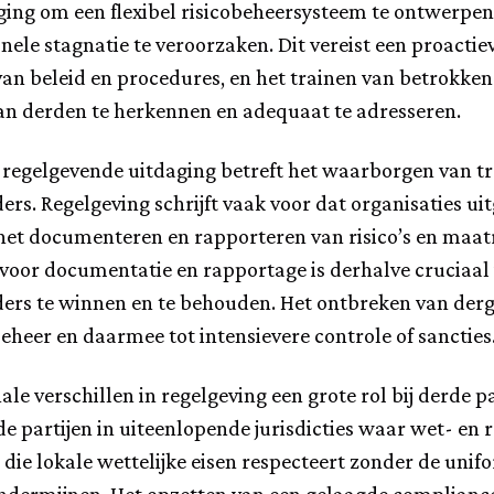
ing om een flexibel risicobeheersysteem te ontwerpen 
nele stagnatie te veroorzaken. Dit vereist een proacti
an beleid en procedures, en het trainen van betrokke
van derden te herkennen en adequaat te adresseren.
 regelgevende uitdaging betreft het waarborgen van t
ers. Regelgeving schrijft vaak voor dat organisaties u
f het documenteren en rapporteren van risico’s en maa
voor documentatie en rapportage is derhalve cruciaal 
rs te winnen en te behouden. Het ontbreken van dergel
obeheer en daarmee tot intensievere controle of sancties
le verschillen in regelgeving een grote rol bij derde pa
 partijen in uiteenlopende jurisdicties waar wet- en re
die lokale wettelijke eisen respecteert zonder de unifor