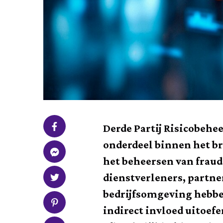
Derde Partij Risicobehe
onderdeel binnen het br
het beheersen van fraude
dienstverleners, partne
bedrijfsomgeving hebben
indirect invloed uitoef