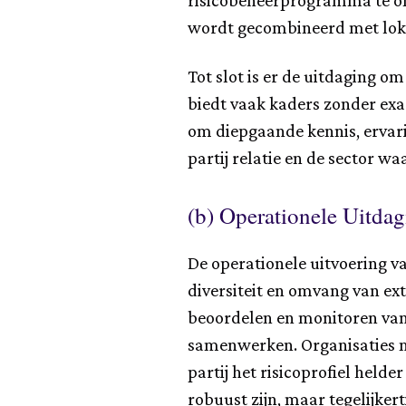
risicobeheerprogramma te on
wordt gecombineerd met loka
Tot slot is er de uitdaging o
biedt vaak kaders zonder exac
om diepgaande kennis, ervari
partij relatie en de sector
(b) Operationele Uitda
De operationele uitvoering v
diversiteit en omvang van ext
beoordelen en monitoren van 
samenwerken. Organisaties mo
partij het risicoprofiel hel
robuust zijn, maar tegelijkert