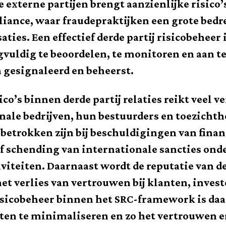
 externe partijen brengt aanzienlijke risico’
liance, waar fraudepraktijken een grote bedr
aties. Een effectief derde partij risicobehee
uldig te beoordelen, te monitoren en aan te 
n gesignaleerd en beheerst.
co’s binnen derde partij relaties reikt veel v
nale bedrijven, hun bestuurders en toezicht
 betrokken zijn bij beschuldigingen van finan
 schending van internationale sancties ond
viteiten. Daarnaast wordt de reputatie van de
het verlies van vertrouwen bij klanten, inves
 risicobeheer binnen het SRC-framework is 
eten te minimaliseren en zo het vertrouwen en