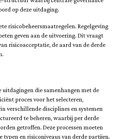
-structuur waarbij centrale governance
ord op deze uitdaging.
crete risicobeheersmaatregelen. Regelgeving
oeten geven aan de uitvoering. Dit vraagt
n risicoacceptatie, de aard van de derde
n.
exe uitdagingen die samenhangen met de
iciënt proces voor het selecteren,
n verschillende disciplines en systemen
ctureerd te beheren, waarbij per derde
 worden getroffen. Deze processen moeten
de typen en risiconiveaus van derde partijen.