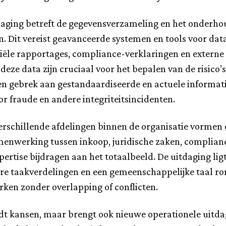
daging betreft de gegevensverzameling en het onderh
n. Dit vereist geavanceerde systemen en tools voor dat
ciële rapportages, compliance-verklaringen en extern
 deze data zijn cruciaal voor het bepalen van de risico’
n gebrek aan gestandaardiseerde en actuele informatie
 fraude en andere integriteitsincidenten.
verschillende afdelingen binnen de organisatie vormen
amenwerking tussen inkoop, juridische zaken, complianc
rtise bijdragen aan het totaalbeeld. De uitdaging ligt
 taakverdelingen en een gemeenschappelijke taal rond 
ken zonder overlapping of conflicten.
dt kansen, maar brengt ook nieuwe operationele uitda