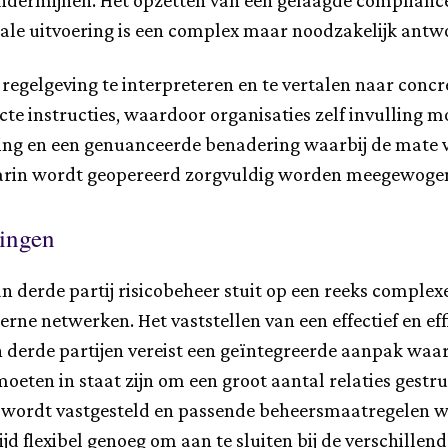
dermijnen. Het opzetten van een gelaagde compliance
le uitvoering is een complex maar noodzakelijk antwo
m regelgeving te interpreteren en te vertalen naar con
te instructies, waardoor organisaties zelf invulling m
ng en een genuanceerde benadering waarbij de mate va
 waarin wordt geopereerd zorgvuldig worden meegewoge
gingen
an derde partij risicobeheer stuit op een reeks compl
erne netwerken. Het vaststellen van een effectief en eff
derde partijen vereist een geïntegreerde aanpak waari
eten in staat zijn om een groot aantal relaties gestru
der wordt vastgesteld en passende beheersmaatregelen
ijd flexibel genoeg om aan te sluiten bij de verschillen