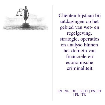
Cliënten bijstaan bij
uitdagingen op het
gebied van wet- en
regelgeving,
strategie, operaties
en analyse binnen
het domein van
financiële en
economische
criminaliteit
EN
|
NL
|
DE
|
FR
|
IT
|
ES
|
PT
|
PL
|
TR