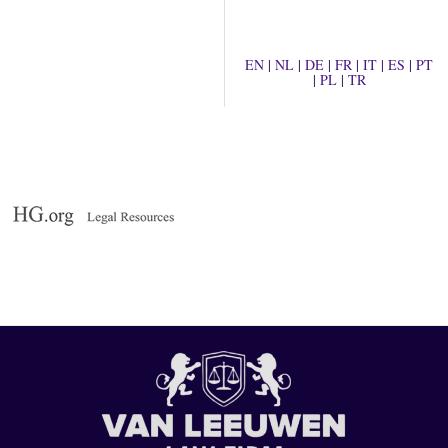
EN
|
NL
|
DE
|
FR
|
IT
|
ES
|
PT
|
PL
|
TR