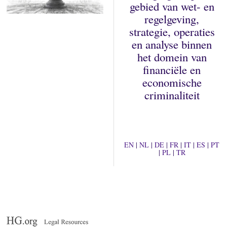
gebied van wet- en
regelgeving,
strategie, operaties
en analyse binnen
het domein van
financiële en
economische
criminaliteit
EN
|
NL
|
DE
|
FR
|
IT
|
ES
|
PT
|
PL
|
TR