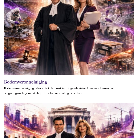
Bodemverontreiniging
Bodemverontreiniging behoort tot de meest indringende risicodomeinen binnen het
omgevingsrecht, omdat de juridische beoordeling nooit kan…