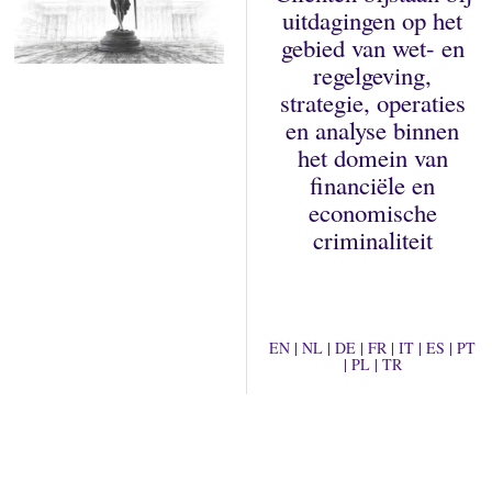
uitdagingen op het
gebied van wet- en
regelgeving,
strategie, operaties
en analyse binnen
het domein van
financiële en
economische
criminaliteit
EN
|
NL
|
DE
|
FR
|
IT
|
ES
|
PT
|
PL
|
TR